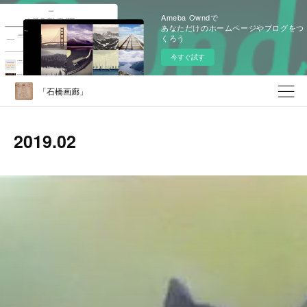
Ameba Owndで
あなただけのホームページやブログをつ
くろう
今すぐ試す
「石橋画廊」
2019
.
02